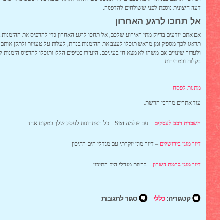
דעה חיצונית נוספת לפני ששולחים להדפסה.
אל תחכו לרגע האחרון
אם אתם יודעים בדיוק מתי האירוע שלכם, אל תחכו לרגע האחרון כדי להדפיס את ההזמנות.
תדאגו לכך מספיק זמן מראש תוכלו לעצב את ההזמנות בנחת, לעלות על טעויות ולתקן אותם 
ולערוך שינויים אם משהו לא מצא חן בעיניכם. היעזרו בטיפים הללו ותוכלו להדפיס הזמנות ל
בקלות ובמהירות.
מתנות לפסח
עוד אתרים מרחבי הרשת:
השכרת רכב לעסקים
– עם שלמה Sixt – כל הפתרונות לעסק שלך במקום אחד
דיור מוגן בירושלים
– דיור מוגן יוקרתי עם מגדלי הים התיכון
דיור מוגן ברמת השרון
– ברשת מגדלי הים התיכון
על
קטגוריה:
כללי
סגור לתגובות
הזמנות
לאירועים
–