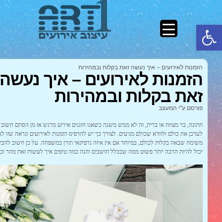
פתח סרגל נגישות
הזמנות לאירועים – איך נעשה זאת בקלות ובמהירות
הזמנות לאירועים – איך נעשה
זאת בקלות ובמהירות
פורסם ע"י המעצב
חתונה, בר מצווה או ברית, זה לא ממש משנה כשאנו חוגגים אירוע מרגש אז מן הסתם חשוב ל
לעדכן את כולם ולוודא שכולם מגיעים. לצורך כך יש להדפיס הזמנות לאירועים ונראה שזו לא
משימה שבאה בקלות לכולם, במיוחד אם אין איזה גרפיקאי תורן במשפחה. על כן חשוב להבי
יכול להיות הרבה יותר פשוט ממה שבכלל חושבים והנה כמה טיפים איך לעשות זאת מהר ובק