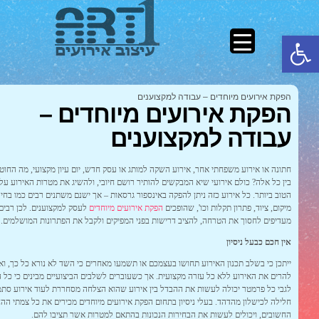
פתח סרגל נגישות
הפקת אירועים מיוחדים – עבודה למקצוענים
הפקת אירועים מיוחדים –
עבודה למקצוענים
חתונה או אירוע משפחתי אחר, אירוע השקה למותג או עסק חדש, יום עיון מקצועי, מה החו
בין כל אלה? כולם אירועי שיא המבקשים להותיר רושם חיובי, ולהשיג את מטרות האירוע על
הטוב ביותר. כל אירוע כזה ניתן להפקה באינספור גרסאות – אך ישנם משתנים רבים כמו בחי
מיקום, ציוד, פתרון תקלות וכו', שהופכים
הפקת אירועים מיוחדים
לעסק למקצוענים. לכן רבים
מעדיפים לחסוך את הטרחה, להציב דרישות בפני המפיקים ולקבל את הפתרונות המושלמים.
אין חכם כבעל ניסיון
ייתכן כי בשלב תכנון האירוע תחושו בעצמכם או תשמעו מאחרים כי השד לא נורא כל כך, ו
להרים את האירוע ללא כל עזרה מקצועית. אך כשעוברים לשלבים הביצועיים מבינים כי כל
לגבי כל פרמטר יכולה לעשות את ההבדל בין אירוע שהוא הצלחה מסחררת לעוד אירוע סתמי
חלילה לכישלון מהדהד. בעלי ניסיון בתחום הפקת אירועים מיוחדים מכירים את כל צמתי ה
החשובים, ויכולים לעשות את הבחירות הנכונות בהתאם למטרות אשר תציבו להם.