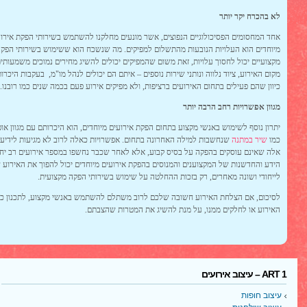
לא בהכרח יקר יותר
אחד המחסומים הפסיכולוגיים הנפוצים, אשר מונעים מחלקנו להשתמש בשירותי הפקת אירו
מיוחדים הוא העלויות הנובעות מהתשלום למפיקים. מה שנשכח הוא ששימוש בשירותי הפק
מקצועיים יכול לחסוך עלויות, זאת משום שהמפיקים יכולים להשיג מחירים נמוכים משמעותי
מקום האירוע, ציוד נלווה ונותני שירות נוספים – איתם הם יכולים לנהל מו"מ, בעקבות היכרו
כיוון שהם פעילים בתחום האירועים ברציפות, ולא מפיקים אירוע פעם בכמה שנים כמו רובנו.
מגוון אפשרויות רחב הרבה יותר
יתרון נוסף לשימוש באנשי מקצוע בתחום הפקת אירועים מיוחדים, הוא היכרותם עם מגוון אופ
כמו
שיר במתנה
שנחשבות למילה האחרונה בתחום. אפשרויות כאלה לרוב לא מגיעות לידיע
אלה שאינם עוסקים בהפקה על בסיס קבוע, אלא לאחר שכבר נחשפו במספר אירועים רב יחס
הידע והחדשנות של המקצוענים והמנוסים בהפקת אירועים מיוחדים יכול להפוך את האירוע
לייחודי ושונה מאחרים, רק בזכות ההחלטה על שימוש בשירותי הפקה מקצועית.
לסיכום, אם הצלחת האירוע חשובה שלכם לרוב משתלם להשתמש באנשי מקצוע, לתכנון כ
האירוע או לחלקים ממנו, על מנת להשיג את המטרות שהצבתם.
ART 1 – עיצוב אירועים
עיצוב חופות