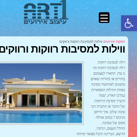
פתח סרגל נגישות
הפקת אירועים
ווילות למסיבות רווקות ורווקים
ווילות למסיבות רווקות ורווקים
וילה למסיבת רווקות
וילה למסיבת רווקות זהו
גן עדן. תתארו לעצמכם
בחורים או בחורות שאתם
מוזמנים לאיזושהי מסיבה
באחת הווילות המפוארות
במרכז הארץ, שמה
תיערך מסיבת הרווקות
של החבר או החברה הכי
טובה שלכן. איך הייתם
מגיבים ? כמובן אחלה
מקום של מסיבה…
החלל העצום, הג'קוזי,
הדשא, הבריכה והכל מפואר ומיוחד.