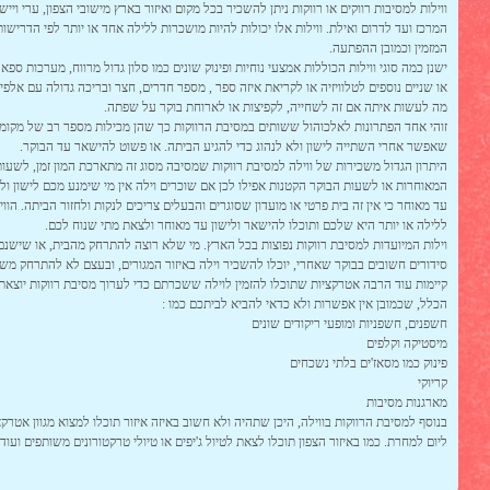
ווילות למסיבות רווקים או רווקות ניתן להשכיר בכל מקום ואיזור בארץ מישובי הצפון, ערי ויישו
המרכז ועד לדרום ואילת. ווילות אלו יכולות להיות מושכרות ללילה אחד או יותר לפי הדרישו
המזמין וכמובן ההפתעה.
ישנן כמה סוגי ווילות הכוללות אמצעי נוחיות ופינוק שונים כמו סלון גדול מרווח, מערכות ספא
או שניים נוספים לטלוויזיה או לקריאת איזה ספר , מספר חדרים, חצר ובריכה גדולה עם אלפי 
מה לעשות איתה אם זה לשחייה, לקפיצות או לארוחת בוקר על שפתה.
זוהי אחד הפתרונות לאלכוהול ששותים במסיבת הרווקות כך שהן מכילות מספר רב של מקומו
שאפשר אחרי השתייה לישון ולא לנהוג כדי להגיע הביתה. או פשוט להישאר עד הבוקר.
היתרון הגדול משכירות של ווילה למסיבת רווקות שמסיבה מסוג זה מתארכת המון זמן, לשעו
המאוחרות או לשעות הבוקר הקטנות אפילו לכן אם שוכרים וילה אין מי שימנע מכם לישון ו
עד מאוחר כי אין זה בית פרטי או מועדון שסוגרים והבעלים צריכים לנקות ולחזור הביתה. הווי
ללילה או יותר היא שלכם ותוכלו להישאר ולישון עד מאוחר ולצאת מתי שנוח לכם.
וילות המיועדות למסיבת רווקות נפוצות בכל הארץ. מי שלא רוצה להתרחק מהבית, או שישנם
סידורים חשובים בבוקר שאחרי, יוכלו להשכיר וילה באיזור המגורים, ובעצם לא להתרחק משו
קיימות עוד הרבה אטרקציות שתוכלו להזמין לוילה ששכרתם כדי לערוך מסיבת רווקות יוצאת 
הכלל, שכמובן אין אפשרות ולא כדאי להביא לביתכם כמו :
חשפנים, חשפניות ומופעי ריקודים שונים
מיסטיקה וקלפים
פינוק כמו מסאז'ים בלתי נשכחים
קריוקי
מארגנות מסיבות
בנוסף למסיבת הרווקות בווילה, היכן שתהיה ולא חשוב באיזה איזור תוכלו למצוא מגוון אטרקצ
ליום למחרת. כמו באיזור הצפון תוכלו לצאת לטיול ג'יפים או טיולי טרקטורונים משותפים ועו